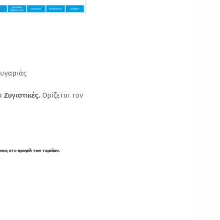
ζυγαριάς
α
Ζυγιστικές
.
Ορίζεται τον