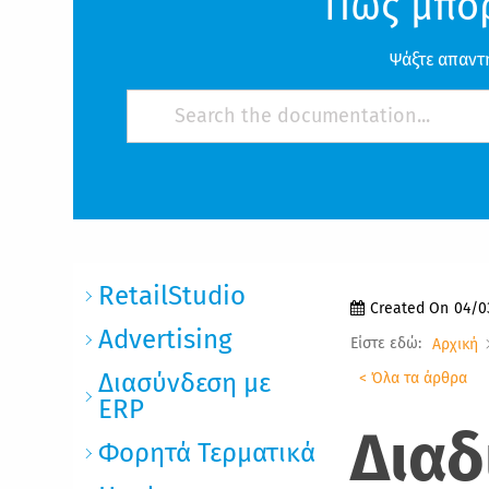
Πως μπο
Ψάξτε απαντ
RetailStudio
Created On
04/0
Advertising
Είστε εδώ:
Αρχική
Διασύνδεση με
< Όλα τα άρθρα
ERP
Δι
α
δ
Φορητά Τερματικά