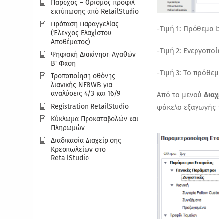
Πάροχος – Ορισμός προφίλ
εκτύπωσης από RetailStudio
Πρόταση Παραγγελίας
-Τιμή 1: Πρόθεμα 
(Έλεγχος Ελαχίστου
Αποθέματος)
-Τιμή 2: Ενεργοπο
Ψηφιακή Διακίνηση Αγαθών
Β' Φάση
-Τιμή 3: Το πρόθε
Τροποποίηση οθόνης
λιανικής ΝFBWB για
αναλύσεις 4/3 και 16/9
Από το μενού
Δια
Registration RetailStudio
φάκελο εξαγωγής τ
Κύκλωμα Προκαταβολών και
Πληρωμών
Διαδικασία Διαχείρισης
Κρεοπωλείων στο
RetailStudio