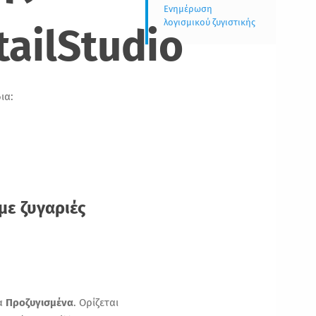
Ενημέρωση
λογισμικού ζυγιστικής
tailStudio
ια:
με ζυγαριές
τα
Προζυγισμένα
. Ορίζεται