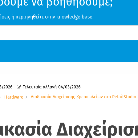
ρούμε να βοηθήσουμε;
ήσεις ή περιηγηθείτε στην knowledge base.
3/2026
Τελευταία αλλαγή
04/03/2026
Διαδικασία Διαχείρισης Κρεοπωλείων στο RetailStudio
Hardware
ικ
α
σί
α
Δι
α
χείρισ