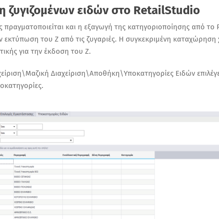
 ζυγιζομένων ειδών στο
RetailStudio
ς πραγματοποιείται και η εξαγωγή της κατηγοριοποίησης από το Re
ν εκτύπωση του Ζ από τις ζυγαριές. Η συγκεκριμένη καταχώρηση 
τικής για την έκδοση του Ζ.
χείριση\Μαζική Διαχείριση\Αποθήκη\Υποκατηγορίες Ειδών
επιλέγ
ποκατηγορίες.