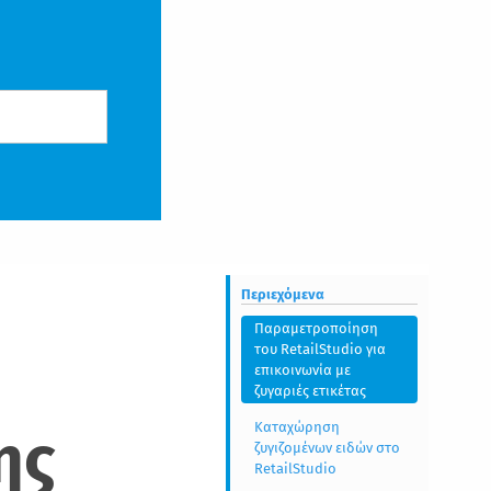
Περιεχόμενα
Παραμετροποίηση
του RetailStudio για
επικοινωνία με
ζυγαριές ετικέτας
Καταχώρηση
ης
ζυγιζομένων ειδών στο
RetailStudio