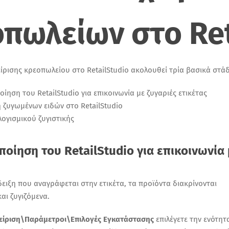
ο
π
ωλείων
στο
Re
είρισης κρεοπωλείου στο
RetailStudio
ακολουθεί τρία βασικά στάδ
οίηση
του
RetailStudio
για επικοινωνία με ζυγαριές ετικέτας
η
ζυγωμένων
ειδών στο
RetailStudio
ογισμικού ζυγιστικής
ποίηση του
RetailStudio
για επικοινωνία 
δειξη που αναγράφεται στην ετικέτα, τα προϊόντα διακρίνονται
και
ζυγιζόμενα
.
χείριση\Παράμετροι\Επιλογές Εγκατάστασης
επιλέγετε την ενότη