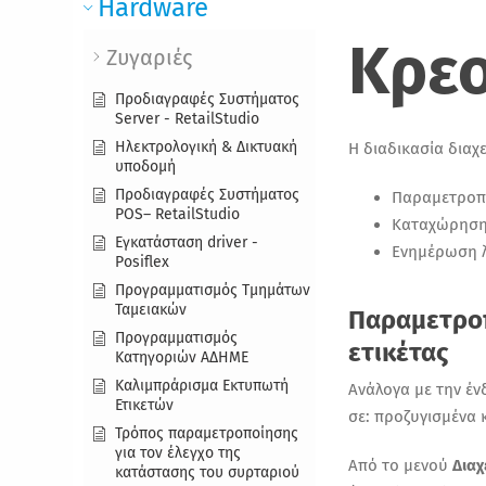
Hardware
Κρε
Ζυγαριές
Προδιαγραφές Συστήματος
Server - RetailStudio
Ηλεκτρολογική & Δικτυακή
Η διαδικασία διαχ
υποδομή
Προδιαγραφές Συστήματος
Παραμετροπ
POS– RetailStudio
Καταχώρησ
Εγκατάσταση driver -
Ενημέρωση λ
Posiflex
Προγραμματισμός Τμημάτων
Ταμειακών
Παραμετρο
Προγραμματισμός
ετικέτας
Κατηγοριών ΑΔΗΜΕ
Καλιμπράρισμα Εκτυπωτή
Ανάλογα με την έν
Ετικετών
σε:
προζυγισμένα
Τρόπος παραμετροποίησης
για τον έλεγχο της
Από το μενού
Δια
κατάστασης του συρταριού