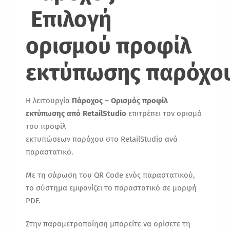
Επιλογή
ο
ρισμ
ού
προφίλ
εκτύπωσης
παρόχο
Η λειτουργία
Πάροχος – Ορισμός προφίλ
εκτύπωσης από RetailStudio
επιτρέπει τον ορισμό
του προφίλ
εκτυπώσεων παρόχου στο RetailStudio ανά
παραστατικό.
Με τη σάρωση του QR Code ενός παραστατικού,
το σύστημα εμφανίζει το παραστατικό σε μορφή
PDF.
Στην παραμετροποίηση μπορείτε να ορίσετε τη