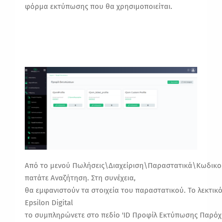
φόρμα εκτύπωσης που θα χρησιμοποιείται.
Από
το
μενού
Πωλήσεις\
Δι
α
χείριση
\Παρα
στ
α
τικά
\
Κωδικο
πα
τάτε
Αν
α
ζήτηση
.
Στη
συνέχει
α,
θα
εμφ
α
νιστούν
τα
στοιχεί
α
του
παρα
στ
α
τικού
.
Το
λεκτικ
Epsilon Digital
το
συμ
π
ληρώνετε
στο
π
εδίο
'ID
Προφίλ
Εκτύ
π
ωσης
Πα
ρόχ