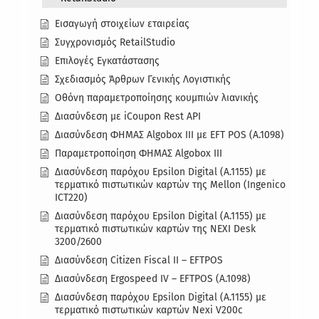
Εισαγωγή στοιχείων εταιρείας
Συγχρονισμός RetailStudio
Επιλογές Εγκατάστασης
Σχεδιασμός Άρθρων Γενικής Λογιστικής
Οθόνη παραμετροποίησης κουμπιών λιανικής
Διασύνδεση με iCoupon Rest API
Διασύνδεση ΦΗΜΑΣ Algobox III με EFT POS (Α.1098)
Παραμετροποίηση ΦΗΜΑΣ Algobox III
Διασύνδεση παρόχου Epsilon Digital (A.1155) με
τερματικό πιστωτικών καρτών της Mellon (Ingenico
ICT220)
Διασύνδεση παρόχου Epsilon Digital (A.1155) με
τερματικό πιστωτικών καρτών της NEXI Desk
3200/2600
Διασύνδεση Citizen Fiscal II – EFTPOS
Διασύνδεση Ergospeed IV – EFTPOS (A.1098)
Διασύνδεση παρόχου Epsilon Digital (Α.1155) με
τερματικό πιστωτικών καρτών Nexi V200c