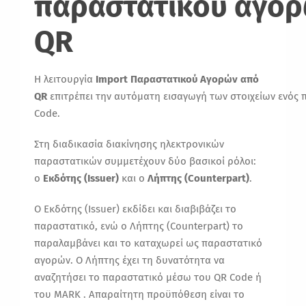
παρα
στ
α
τικού
α
γορ
QR
Η λειτουργία
Import Παραστατικού Αγορών από
QR
επιτρέπει την αυτόματη εισαγωγή των στοιχείων ενό
Code.
Στη διαδικασία διακίνησης ηλεκτρονικών
παραστατικών συμμετέχουν δύο βασικοί ρόλοι:
ο
Εκδότης (Issuer)
και ο
Λήπτης (Counterpart)
.
Ο Εκδότης (Issuer) εκδίδει και διαβιβάζει το
παραστατικό, ενώ ο Λήπτης (Counterpart) το
παραλαμβάνει και το καταχωρεί ως παραστατικό
αγορών. Ο Λήπτης έχει τη δυνατότητα να
αναζητήσει το παραστατικό μέσω του QR Code ή
του MARK . Απαραίτητη προϋπόθεση είναι το